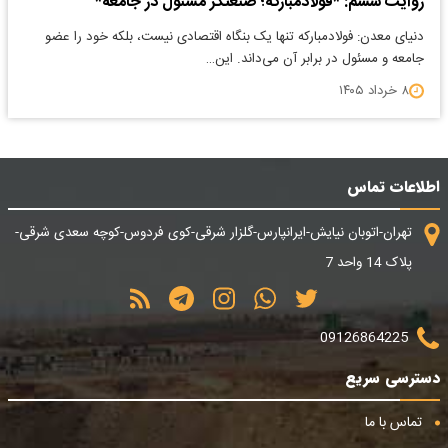
روایت ششم: *فولاد‌مبارکه؛ صنعتگر مسئول در جامعه*
دنیای معدن: فولاد‌مبارکه تنها یک بنگاه اقتصادی نیست، بلکه خود را عضو
جامعه و مسئول در برابر آن می‌داند. این…
۸ خرداد ۱۴۰۵
اطلاعات تماس
تهران-اتوبان نیایش-ایرانپارس-گلزار شرقی-کوی فردوس-کوچه سعدی شرقی-
پلاک 14 واحد 7
09126864225
دسترسی سریع
تماس با ما