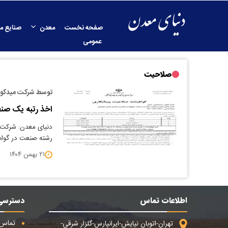
صفحه نخست
معدن
صنایع م
عمومی
صلاحیت
توسط شرکت میدکو
اخذ رتبه یک صنع
دنیای معدن: شرکت 
رشته صنعت در گواه
۲۱ بهمن ۱۴۰۴
اطلاعات تماس
دسترسی
تماس ب
تهران-اتوبان نیایش-ایرانپارس-گلزار شرقی-