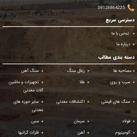
09126864225
دسترسی سریع
تماس با ما
درباره ما
دسته بندی مطالب
مصاحبه ها
زغال سنگ
سنگ آهن
سرب و روی
طلا
تجهیزات و ماشین
آلات معدنی
سنگ های قیمتی
اکتشافات معدنی
سایر حوزه های
معدنی
فولاد
سیمان
مس
آلومینیوم
آهن
فلزات گرانبها