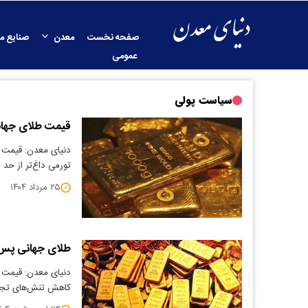
صفحه نخست
معدن
صنایع م
عمومی
سیاست پولی
قیمت طلای جهان
​دنیای معدن: قیمت ط
تورمی داغ‌تر از حد 
۲۵ مرداد ۱۴۰۴
طلای جهانی پس
​دنیای معدن: قیمت ط
کاهش تنش‌های تجار