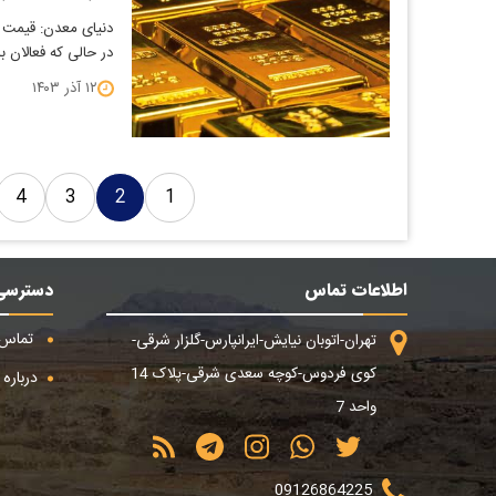
​دنیای معدن: قیمت 
در حالی که فعالان ب
۱۲ آذر ۱۴۰۳
4
3
2
1
اطلاعات تماس
دسترسی
تماس ب
تهران-اتوبان نیایش-ایرانپارس-گلزار شرقی-
کوی فردوس-کوچه سعدی شرقی-پلاک 14
درباره م
واحد 7
09126864225