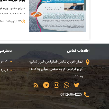
دنیای معدن: پیام ت
مناسبت عید سعید ف
۱۳ اردیبهشت ۱۴۰۱
اطلاعات تماس
دسترسی
تماس ب
تهران-اتوبان نیایش-ایرانپارس-گلزار شرقی-
کوی فردوس-کوچه سعدی شرقی-پلاک 14
درباره م
واحد 7
09126864225