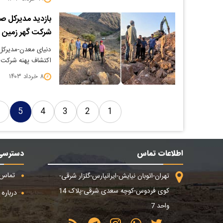
بازدید مدیرکل ص
شرکت گهر زمین
دنیای معدن-مدیرکل
اکتشاف پهنه شرکت گ
۸ خرداد ۱۴۰۳
6
5
4
3
2
1
اطلاعات تماس
دسترسی
تماس ب
تهران-اتوبان نیایش-ایرانپارس-گلزار شرقی-
کوی فردوس-کوچه سعدی شرقی-پلاک 14
درباره م
واحد 7