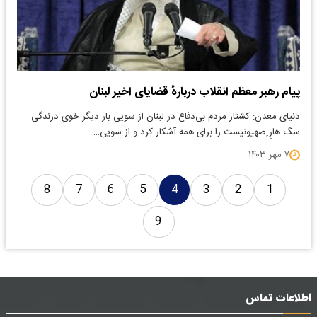
پیام رهبر معظم انقلاب دربارهٔ قضایای اخیر لبنان
دنیای معدن: کشتار مردم بی‌دفاع در لبنان از سویی بار دیگر خوی درندگی
سگ هارِ ِصهیونیست را برای همه آشکار کرد و از سویی…
۷ مهر ۱۴۰۳
8
7
6
5
4
3
2
1
9
اطلاعات تماس