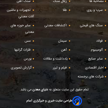
مصاحبه ها
زغال سنگ
سنگ آهن
سرب و روی
طلا
تجهیزات و ماشین
آلات معدنی
سنگ های قیمتی
اکتشافات معدنی
سایر حوزه های
معدنی
فولاد
سیمان
مس
آلومینیوم
آهن
فلزات گرانبها
سایر صنایع
یادداشت و مقالات
بورس
اخبار اقتصادی
فیلم و تیزر
گزارش تصویری
شرکت های برجسته
تمام حقوق این سایت متعلق به
دنیای معدن
می باشد.
طراحی سایت خبری و خبرگزاری آسام