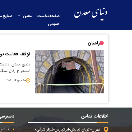
صفحه نخست
معدن
صنایع م
عمومی
رامیان
توقف فعالیت بر
دنیای معدن: دادستا
استخراج زغال‌ سنگ 
۱۰ خرداد ۱۴۰۴
اطلاعات تماس
دسترسی
تماس ب
تهران-اتوبان نیایش-ایرانپارس-گلزار شرقی-