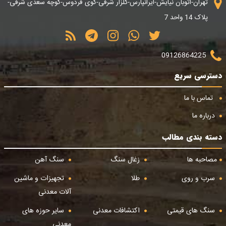
تهران-اتوبان نیایش-ایرانپارس-گلزار شرقی-کوی فردوس-کوچه سعدی شرقی-
پلاک 14 واحد 7
09126864225
دسترسی سریع
تماس با ما
درباره ما
دسته بندی مطالب
مصاحبه ها
زغال سنگ
سنگ آهن
سرب و روی
طلا
تجهیزات و ماشین
آلات معدنی
سنگ های قیمتی
اکتشافات معدنی
سایر حوزه های
معدنی