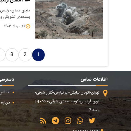
۳۵۰ معدن اردبیل شهریورماه به مزایده گذاشته می‌شود
دنیای معدن- رئیس س
بسته‌های تشویقی و 
۲۷ مرداد ۱۴۰۳
4
3
2
1
اطلاعات تماس
دسترسی
تماس ب
تهران-اتوبان نیایش-ایرانپارس-گلزار شرقی-
کوی فردوس-کوچه سعدی شرقی-پلاک 14
درباره م
واحد 7