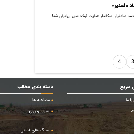
اد «فغدیر»
مد صادقیان سکاندار هدایت فولاد غدیر ایرانیان شد!
4
 سریع
دسته بندی مطالب
ا ما
مصاحبه ها
ا
سرب و روی
سنگ های قیمتی