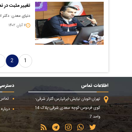
تغییر مثبت در نم
دنیای معدن: دکتر اح
۷ آبان ۱۴۰۲
3
2
1
اطلاعات تماس
دسترسی
تماس ب
تهران-اتوبان نیایش-ایرانپارس-گلزار شرقی-
کوی فردوس-کوچه سعدی شرقی-پلاک 14
درباره م
واحد 7