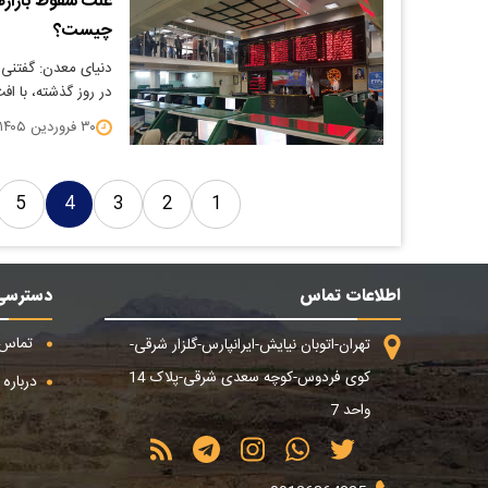
علت سقوط بازارها
چیست؟
دنیای معدن: گفتنی 
در روز گذشته، با اف
۳۰ فروردین ۱۴۰۵
5
4
3
2
1
اطلاعات تماس
دسترسی
تماس ب
تهران-اتوبان نیایش-ایرانپارس-گلزار شرقی-
کوی فردوس-کوچه سعدی شرقی-پلاک 14
درباره م
واحد 7