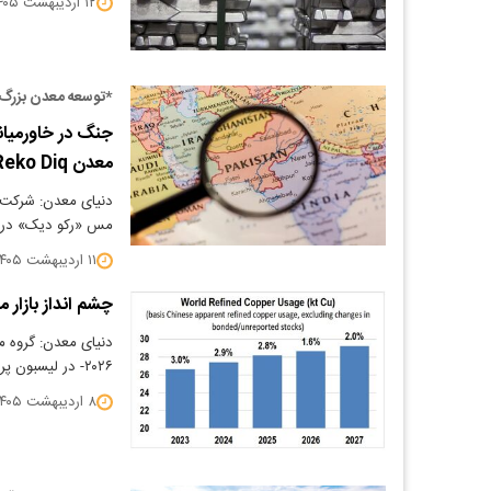
۱۲ اردیبهشت ۱۴۰۵
*توسعه معدن بزرگ 
معدن Reko Diq کرد
مس «رکو دیک» در پاکست
۱۱ اردیبهشت ۱۴۰۵
چشم انداز بازار مس در 
۲۰۲۶- در لیسبون پرتغال تشکیل جلسه داد. همچنین…
۸ اردیبهشت ۱۴۰۵