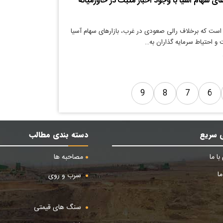
ی سهام آسیا با وجود اخبار مثبت در خاورمیانه
است که برخلاف رالی صعودی در غرب، بازارهای سهام آسیا
ت و احتیاط سرمایه گذاران به…
9
8
7
6
 سریع
دسته بندی مطالب
ا ما
مصاحبه ها
ا
سرب و روی
سنگ های قیمتی