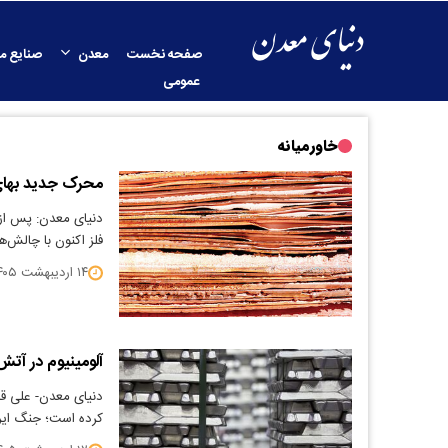
صفحه نخست
معدن
صنایع م
عمومی
خاورمیانه
محرک جدید به
دنیای معدن: پس از 
فلز اکنون با چالش‌ه
۱۴ اردیبهشت ۱۴۰۵
آلومینیوم در آتش
دنیای معدن- علی قاس
کرده است؛ جنگ ایرا