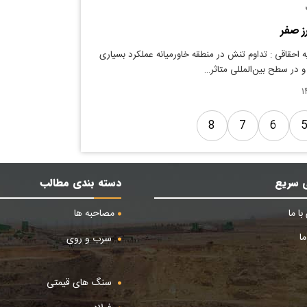
ز صفر
 احقاقی : تداوم تنش در منطقه خاورمیانه عملکرد بسیاری
 و در سطح بین‌المللی متاثر…
8
7
6
 سریع
دسته بندی مطالب
ا ما
مصاحبه ها
ا
سرب و روی
سنگ های قیمتی