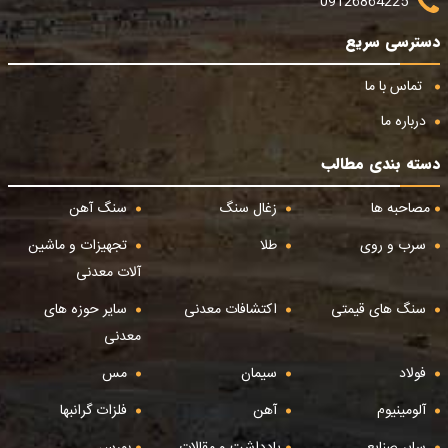
09126864225
دسترسی سریع
تماس با ما
درباره ما
دسته بندی مطالب
مصاحبه ها
زغال سنگ
سنگ آهن
سرب و روی
طلا
تجهیزات و ماشین
آلات معدنی
سنگ های قیمتی
اکتشافات معدنی
سایر حوزه های
معدنی
فولاد
سیمان
مس
آلومینیوم
آهن
فلزات گرانبها
سایر صنایع
یادداشت و مقالات
بورس