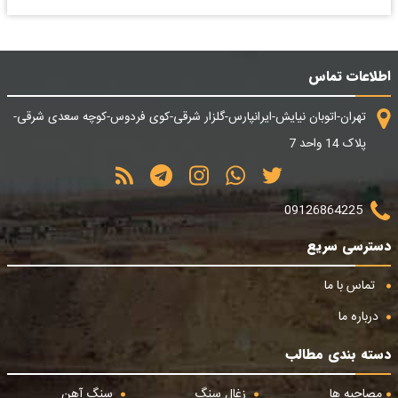
اطلاعات تماس
تهران-اتوبان نیایش-ایرانپارس-گلزار شرقی-کوی فردوس-کوچه سعدی شرقی-
پلاک 14 واحد 7
09126864225
دسترسی سریع
تماس با ما
درباره ما
دسته بندی مطالب
مصاحبه ها
زغال سنگ
سنگ آهن