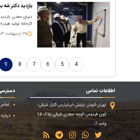
بازدید دکتر شه ب
دنیای معدن: بازدید
کارخانه تولید هیدرا
۲۵ اردیبهشت ۱۴۰۳
9
8
7
6
5
4
اطلاعات تماس
دسترسی
تماس ب
تهران-اتوبان نیایش-ایرانپارس-گلزار شرقی-
کوی فردوس-کوچه سعدی شرقی-پلاک 14
درباره م
واحد 7