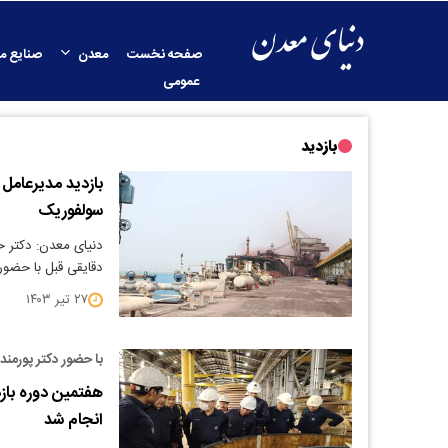
صفحه نخست
معدن
صنایع م
عمومی
بازدید
بازدید مدیرعامل
سولفوریک
دنیای معدن: دکتر ح
دقایقی قبل با حضور
۲۷ تیر ۱۴۰۳
با حضور دکتر پورمند
انجام شد