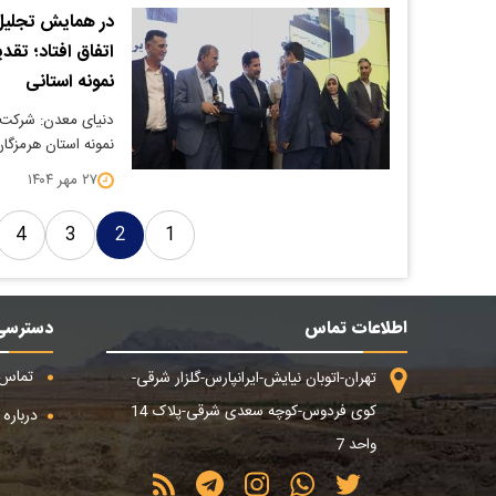
در همایش تجلیل 
اتفاق افتاد؛ تقد
نمونه استانی
دنیای معدن: شرکت ف
نمونه استان هرمزگا
۲۷ مهر ۱۴۰۴
4
3
2
1
اطلاعات تماس
دسترسی
تماس ب
تهران-اتوبان نیایش-ایرانپارس-گلزار شرقی-
کوی فردوس-کوچه سعدی شرقی-پلاک 14
درباره م
واحد 7