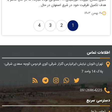
هدف تکمیل ظرفیت خود در شرق اصفهان در حال…
۲۰ بهمن ۱۴۰۳
4
3
2
1
اطلاعات تماس
تهران-اتوبان نیایش-ایرانپارس-گلزار شرقی-کوی فردوس-کوچه سعدی شرقی-
پلاک 14 واحد 7
09126864225
دسترسی سریع
تماس با ما