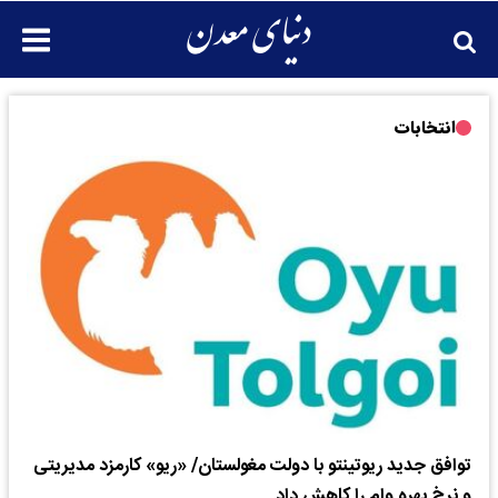
انتخابات
توافق جدید ریوتینتو با دولت مغولستان/ «ریو» کارمزد مدیریتی
و نرخ بهره وام را کاهش داد