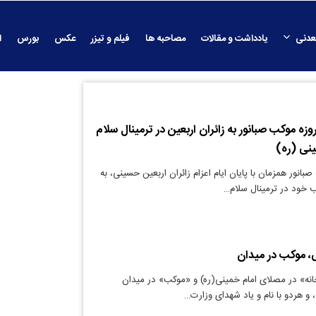
عدنی
یادداشت و مقالات
مصاحبه ها
فیلم و تیزر
عکس
بورس
ا
دمت‌رسانی ۱۰ روزه موکب صبانور به زائران اربعین در ترمینال سلام
ینی (ره)
انور همزمان با پایان ایام اعزام زائران اربعین حسینی، به
، موکب در میدان
نه» در مصلای امام خمینی(ره) و «موکب» در میدان
و هردو با نام و یاد شهدای وزارت…