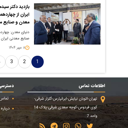
بازدید دکتر سی
ایران از چهاردهم
معدن و صنایع م
دنیای معدن: چهارده
صنایع معدنی ایران از ۸ تا ۱۱ مهر با حضور
۸ مهر ۱۴۰۴
4
3
2
1
اطلاعات تماس
دسترسی
تماس ب
تهران-اتوبان نیایش-ایرانپارس-گلزار شرقی-
کوی فردوس-کوچه سعدی شرقی-پلاک 14
درباره م
واحد 7