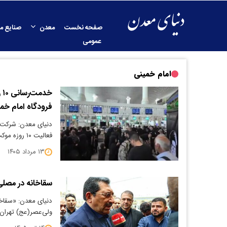
صفحه نخست
معدن
صنایع م
عمومی
امام خمینی
خ
فرودگاه امام خم
دنیای معدن: شرکت صب
فعالیت ۱۰ روزه موکب خود در ترمینال سلام…
۱۳ مرداد ۱۴۰۵
سقاخانه در مصلی
دنیای معدن: «سقاخا
ولی‌عصر(عج) تهران، 