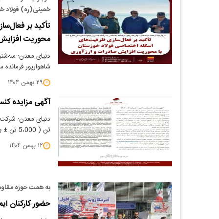
خمینی(ره) فولاد خ
تأکید بر فعال‌س
محوریت افزایش 
شاهوارپور فرمانده 
۲۹ بهمن ۱۴۰۴
آگهی مزایده کنسانتر
تن ( 5،000 تن ± به انتخاب فروشنده) محصول…
۱۲ بهمن ۱۴۰۴
به همت حوزه مقاوم
حضور کارکنان ایمید