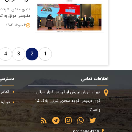
دنیای معدن: شرکت 
مقاومتی موفق به ک
۶ خرداد ۱۴۰۴
4
3
2
1
اطلاعات تماس
دسترسی
تماس ب
تهران-اتوبان نیایش-ایرانپارس-گلزار شرقی-
کوی فردوس-کوچه سعدی شرقی-پلاک 14
درباره م
واحد 7