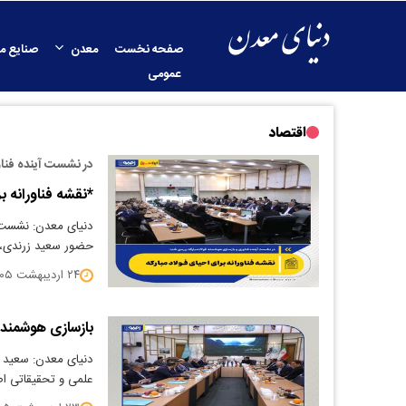
صفحه نخست
معدن
صنایع م
عمومی
اقتصاد
در نشست آینده فناو
*نقشه فناورانه بر
دنیای معدن: نشست ت
حضور سعید زرندی، م
۲۴ اردیبهشت ۱۴۰۵
بازسازی هوشمند فو
دنیای معدن: سعید ز
علمی و تحقیقاتی اصفها