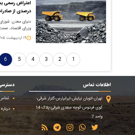
اعتراض رسمی ب
درصدی از صادرا
دنیای معدن: شورای
وزرای اقتصاد، صمت
۱۹ اردیبهشت ۱۴۰۵
6
5
4
3
2
1
اطلاعات تماس
دسترسی
تماس ب
تهران-اتوبان نیایش-ایرانپارس-گلزار شرقی-
کوی فردوس-کوچه سعدی شرقی-پلاک 14
درباره م
واحد 7