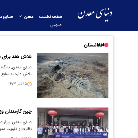
صفحه نخست
معدن
صنایع م
عمومی
افغانستان
تلاش هند برای د
دنیای معدن: پایگاه
تلاش دارد به منابع
۱۵ تیر ۱۴۰۳
چین کارمندان وز
دنیای معدن- وزارت 
نظارت و تقویت مدی