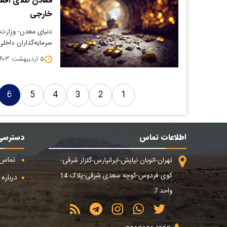
معادن طلای افغا
خارجی
دنیای معدن- وزارت
سرمایه‌گذاران داخلی
۵ اردیبهشت ۱۴۰۳
6
5
4
3
2
1
اطلاعات تماس
دسترسی
تماس ب
تهران-اتوبان نیایش-ایرانپارس-گلزار شرقی-
کوی فردوس-کوچه سعدی شرقی-پلاک 14
درباره م
واحد 7