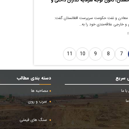
نستان، کانون توجه سرمایه گذاران داخلی و
 معادن و نفت حکومت سرپرست افغانستان گفت:
 و خارجی علاقه‌مندی خود را به…
11
10
9
8
7
 سریع
دسته بندی مطالب
ا ما
مصاحبه ها
ا
سرب و روی
سنگ های قیمتی