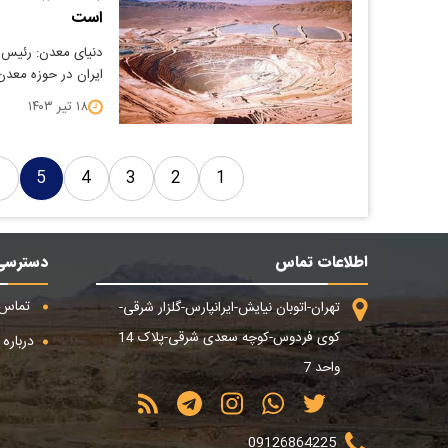
است
دنیای معدن: رئیس ات
ایران در حوزه معد
۱۸ تیر ۱۴۰۳
6
5
4
3
2
1
اطلاعات تماس
دسترسی
تماس ب
تهران-اتوبان نیایش-ایرانپارس-گلزار شرقی-
کوی فردوس-کوچه سعدی شرقی-پلاک 14
درباره م
واحد 7
09126864225