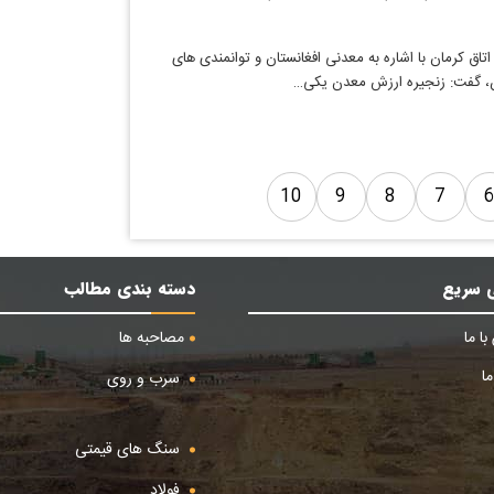
اق کرمان با اشاره به معدنی افغانستان و توانمندی های
ن، گفت: زنجیره ارزش معدن یکی…
10
9
8
7
 سریع
دسته بندی مطالب
ا ما
مصاحبه ها
ا
سرب و روی
سنگ های قیمتی
فولاد