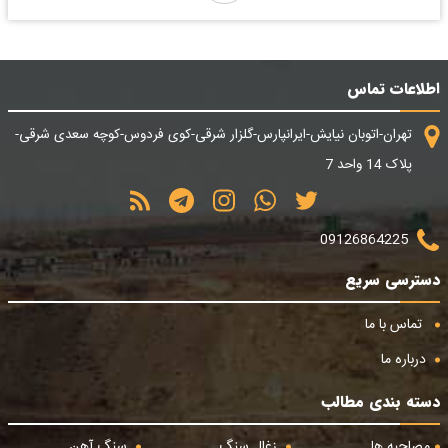
اطلاعات تماس
تهران-اتوبان نیایش-ایرانپارس-گلزار شرقی-کوی فردوس-کوچه سعدی شرقی-
پلاک 14 واحد 7
09126864225
دسترسی سریع
تماس با ما
درباره ما
دسته بندی مطالب
مصاحبه ها
زغال سنگ
سنگ آهن