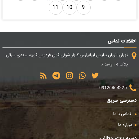
11
10
9
اطلاعات تماس
تهران-اتوبان نیایش-ایرانپارس-گلزار شرقی-کوی فردوس-کوچه سعدی شرقی-
پلاک 14 واحد 7
09126864225
دسترسی سریع
تماس با ما
درباره ما
دسته بندی مطالب