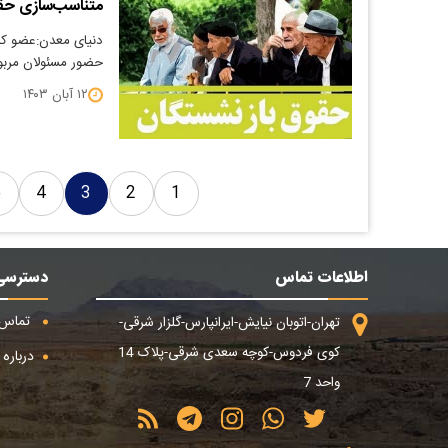
متناسب‌سازی حقو
دنیای معدن:عضو کم
حضور مسئولان مربوطه
۱۲ آبان ۱۴۰۳
5
4
3
2
1
اطلاعات تماس
دسترسی
تماس ب
تهران-اتوبان نیایش-ایرانپارس-گلزار شرقی-
کوی فردوس-کوچه سعدی شرقی-پلاک 14
درباره م
واحد 7