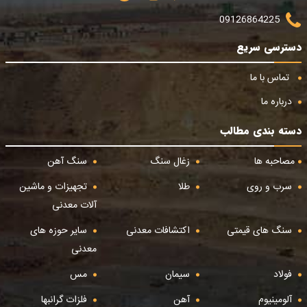
09126864225
دسترسی سریع
تماس با ما
درباره ما
دسته بندی مطالب
مصاحبه ها
زغال سنگ
سنگ آهن
سرب و روی
طلا
تجهیزات و ماشین
آلات معدنی
سنگ های قیمتی
اکتشافات معدنی
سایر حوزه های
معدنی
فولاد
سیمان
مس
آلومینیوم
آهن
فلزات گرانبها