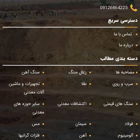
09126864225
دسترسی سریع
تماس با ما
درباره ما
دسته بندی مطالب
مصاحبه ها
زغال سنگ
سنگ آهن
سرب و روی
طلا
تجهیزات و ماشین
آلات معدنی
سنگ های قیمتی
اکتشافات معدنی
سایر حوزه های
معدنی
فولاد
سیمان
مس
آلومینیوم
آهن
فلزات گرانبها