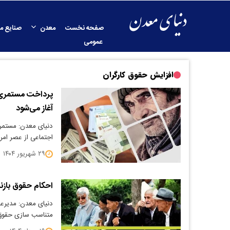
صفحه نخست
معدن
صنایع م
عمومی
افزايش حقوق كارگران
پرداخت مستمری ش
آغاز می‌شود
دنیای معدن: مستمر
اجتماعی از عصر امرو
۲۹ شهریور ۱۴۰۴
احکام حقوق باز
دنیای معدن: مدیرع
متناسب سازی حقوق 