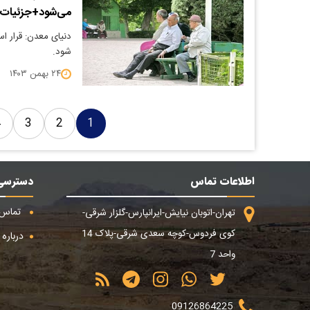
می‌شود+جزئیات
دنیای معدن: قرار ا
شود.
۲۴ بهمن ۱۴۰۳
4
3
2
1
اطلاعات تماس
دسترسی
تماس ب
تهران-اتوبان نیایش-ایرانپارس-گلزار شرقی-
کوی فردوس-کوچه سعدی شرقی-پلاک 14
درباره م
واحد 7
09126864225