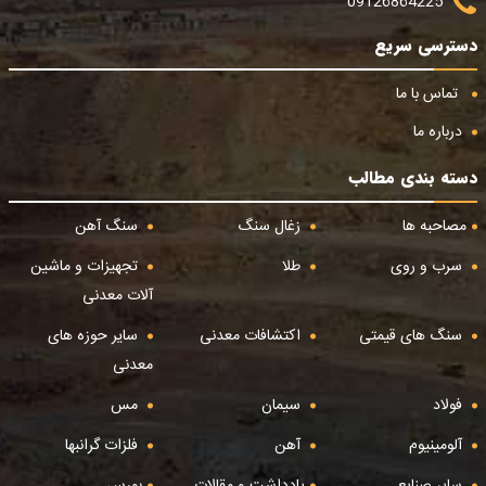
09126864225
دسترسی سریع
تماس با ما
درباره ما
دسته بندی مطالب
مصاحبه ها
زغال سنگ
سنگ آهن
سرب و روی
طلا
تجهیزات و ماشین
آلات معدنی
سنگ های قیمتی
اکتشافات معدنی
سایر حوزه های
معدنی
فولاد
سیمان
مس
آلومینیوم
آهن
فلزات گرانبها
سایر صنایع
یادداشت و مقالات
بورس