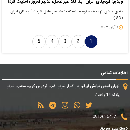
ویدیو: آلومینای ایران- پدافند غیر عامل، تدبیر امروز ، امنیت فردا
دنیای معدن: تهیه شده توسط کمیته پدافند غیر عامل شرکت آلومینای ایران
(SD )
۷ آبان ۱۴۰۳
5
4
3
2
1
اطلاعات تماس
تهران-اتوبان نیایش-ایرانپارس-گلزار شرقی-کوی فردوس-کوچه سعدی شرقی-
پلاک 14 واحد 7
09126864225
دسترسی سریع