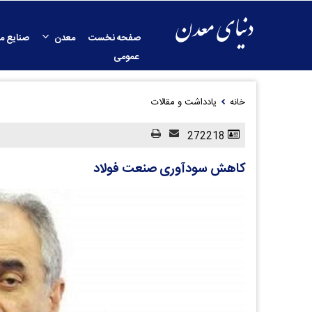
صفحه نخست
معدن
صنایع م
عمومی
خانه
یادداشت و مقالات
272218
کاهش سودآوری صنعت فولاد