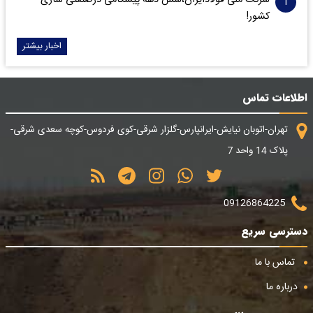
کشور!
اخبار بیشتر
اطلاعات تماس
تهران-اتوبان نیایش-ایرانپارس-گلزار شرقی-کوی فردوس-کوچه سعدی شرقی-
پلاک 14 واحد 7
09126864225
دسترسی سریع
تماس با ما
درباره ما