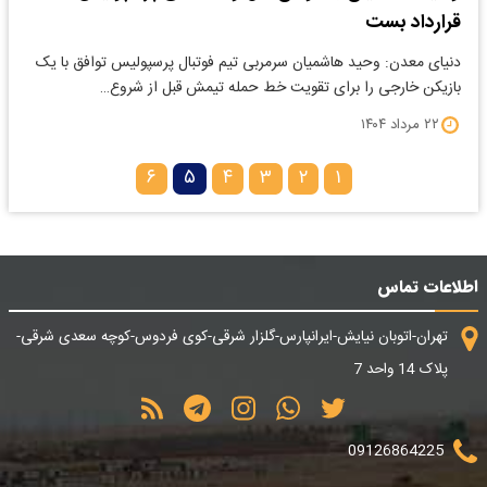
قرارداد بست
دنیای معدن: وحید هاشمیان سرمربی تیم فوتبال پرسپولیس توافق با یک
بازیکن خارجی را برای تقویت خط حمله تیمش قبل از شروع…
۲۲ مرداد ۱۴۰۴
۶
۵
۴
۳
۲
۱
اطلاعات تماس
تهران-اتوبان نیایش-ایرانپارس-گلزار شرقی-کوی فردوس-کوچه سعدی شرقی-
پلاک 14 واحد 7
09126864225