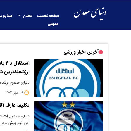
صفحه نخست
معدن
صنایع م
عمومی
آخرین اخبار ورزشی
استق
ارزشمندترین شا
دنیای معدن: زننده تک گل ۳ امتیازی استقلال بار دیگر ارزش‌های خ
۲۶ مهر ۱۴۰۴
تکلیف عارف آق
دنیای معدن: انتقاد
این تیم پیش برد.