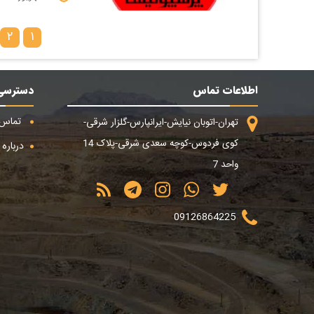
۲
۱
اطلاعات تماس
دسترسی
تماس ب
تهران-اتوبان نیایش-ایرانپارس-گلزار شرقی-
کوی فردوس-کوچه سعدی شرقی-پلاک 14
درباره م
واحد 7
09126864225