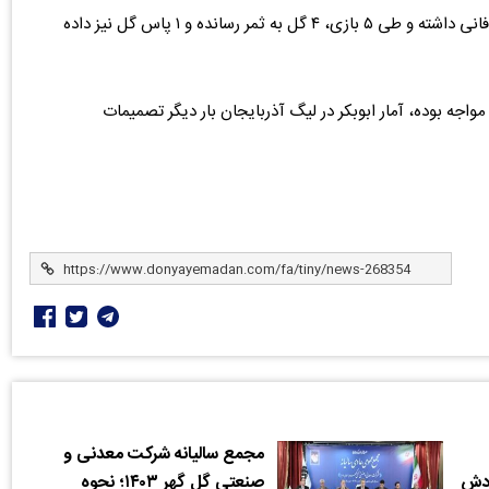
به گزارش دنیای معدن، ابوبکر در تیم نفتچی باکو شروعی طوفانی داشته و طی ۵ بازی، ۴ گل به ثمر رسانده و ۱ پاس گل نیز داده
اجه بوده، آمار ابوبکر در لیگ آذربایجان بار دیگر تصمیمات
مجمع سالیانه شرکت معدنی و
ودش
صنعتی گل گهر ۱۴۰۳؛ نحوه