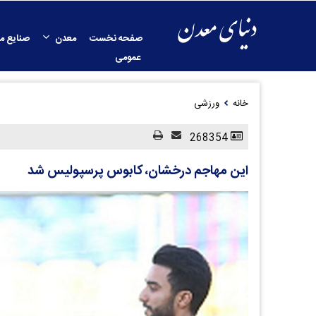
صفحه نخست
معدن
صنایع م
عمومی
خانه
ورزشی
268354
این مهاجم درخشان، کابوس پرسپولیس شد