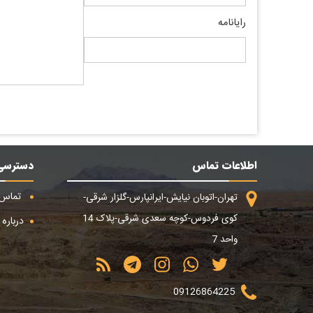
رایانامه
اطلاعات تماس
دسترسی
تماس ب
تهران-اتوبان نیایش-ایرانپارس-گلزار شرقی-
کوی فردوس-کوچه سعدی شرقی-پلاک 14
درباره م
واحد 7
09126864225