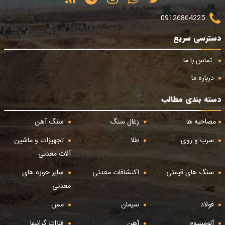
09126864225
دسترسی سریع
تماس با ما
درباره ما
دسته بندی مطالب
مصاحبه ها
زغال سنگ
سنگ آهن
سرب و روی
طلا
تجهیزات و ماشین
آلات معدنی
سنگ های قیمتی
اکتشافات معدنی
سایر حوزه های
معدنی
فولاد
سیمان
مس
آلومینیوم
آهن
فلزات گرانبها