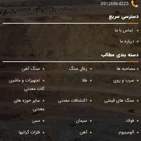
09126864225
دسترسی سریع
تماس با ما
درباره ما
دسته بندی مطالب
مصاحبه ها
زغال سنگ
سنگ آهن
سرب و روی
طلا
تجهیزات و ماشین
آلات معدنی
سنگ های قیمتی
اکتشافات معدنی
سایر حوزه های
معدنی
فولاد
سیمان
مس
آلومینیوم
آهن
فلزات گرانبها