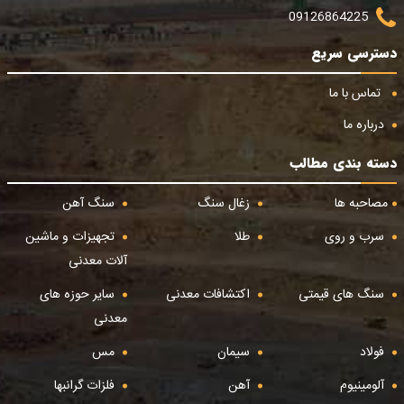
09126864225
دسترسی سریع
تماس با ما
درباره ما
دسته بندی مطالب
مصاحبه ها
زغال سنگ
سنگ آهن
سرب و روی
طلا
تجهیزات و ماشین
آلات معدنی
سنگ های قیمتی
اکتشافات معدنی
سایر حوزه های
معدنی
فولاد
سیمان
مس
آلومینیوم
آهن
فلزات گرانبها