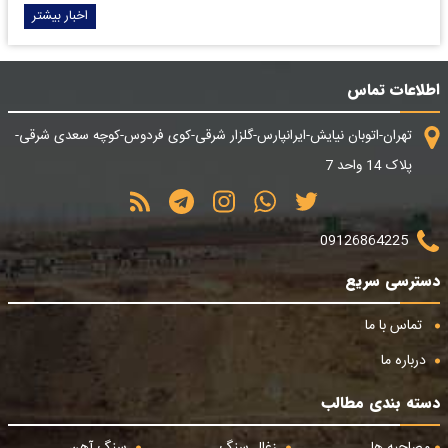
اخبار بیشتر
اطلاعات تماس
تهران-اتوبان نیایش-ایرانپارس-گلزار شرقی-کوی فردوس-کوچه سعدی شرقی-
پلاک 14 واحد 7
09126864225
دسترسی سریع
تماس با ما
درباره ما
دسته بندی مطالب
مصاحبه ها
زغال سنگ
سنگ آهن