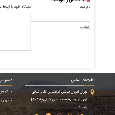
دیدگاهتان را بنویسید
نام شما
دیدگاه خود را اینجا ب
رایانامه
اطلاعات تماس
دسترسی
تماس ب
تهران-اتوبان نیایش-ایرانپارس-گلزار شرقی-
کوی فردوس-کوچه سعدی شرقی-پلاک 14
درباره م
واحد 7