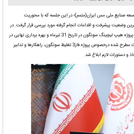
عه صنایع ملی مس ایران(متمم)؛ در این جلسه که با محوریت
ونگون برگزار شد، آخرین وضعیت پیشرفت و اقدامات انجام گرفته مورد بررسی قرار گرفت. در
این چارچوب، برنامه‌ریزی های لازم جهت بهره‌برداری اولیه از پروژه هیپ لیچینگ سونگون در تاریخ 31 تیرماه و بهره برداری نهایی در
تاریخ 31 شهریور سال جاری انجام پذیرفت. در ادامه‌ی مباحث مطرح شده درخصوص پروژه فاز3 تغلیظ سونگون، راهکارها و تدابیر
اذ و دستورات لازم ابلاغ شد.