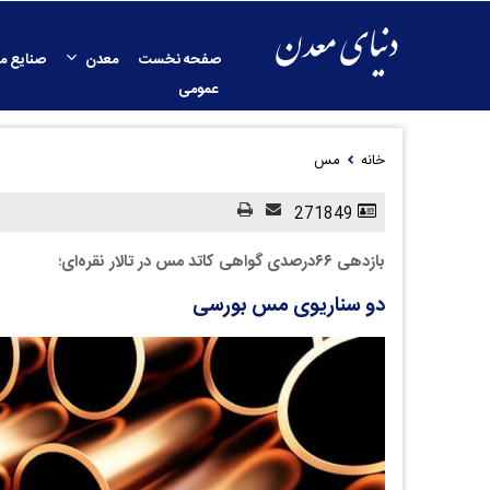
صفحه نخست
معدن
صنایع م
عمومی
خانه
مس
271849
بازدهی ۶۶درصدی گواهی کاتد مس در تالار نقره‌ای؛
دو سناریوی مس بورسی