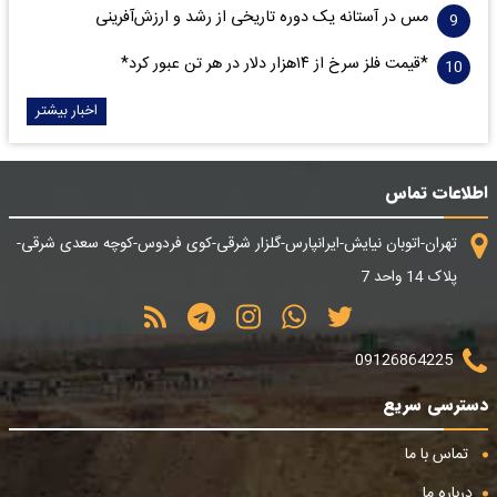
مس در آستانه یک دوره تاریخی از رشد و ارزش‌آفرینی
*قیمت فلز سرخ از ۱۴هزار دلار در هر تن عبور کرد*
اخبار بیشتر
اطلاعات تماس
تهران-اتوبان نیایش-ایرانپارس-گلزار شرقی-کوی فردوس-کوچه سعدی شرقی-
پلاک 14 واحد 7
09126864225
دسترسی سریع
تماس با ما
درباره ما