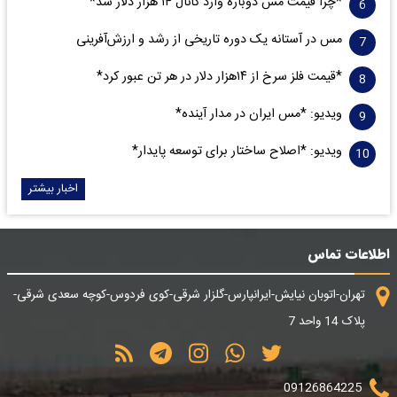
*چرا قیمت مس دوباره وارد کانال ۱۴ هزار دلار شد*
مس در آستانه یک دوره تاریخی از رشد و ارزش‌آفرینی
*قیمت فلز سرخ از ۱۴هزار دلار در هر تن عبور کرد*
ویدیو: *مس ایران در مدار آینده*
ویدیو: *اصلاح ساختار برای توسعه پایدار*
اخبار بیشتر
اطلاعات تماس
تهران-اتوبان نیایش-ایرانپارس-گلزار شرقی-کوی فردوس-کوچه سعدی شرقی-
پلاک 14 واحد 7
09126864225