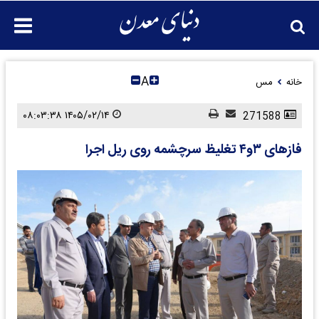
A
خانه
مس
۱۴۰۵/۰۲/۱۴ ۰۸:۰۳:۳۸
271588
فازهای ۳و۴ تغلیظ سرچشمه روی ریل اجرا