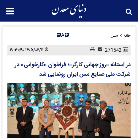
A
خانه
مس
۱۴۰۵/۰۲/۱۱ ۲۰:۳۱:۴۰
271542
در آستانه «روز جهانی کارگر»؛‌ فراخوان «کارخوانی» در
شرکت ملی صنایع مس ایران رونمایی شد