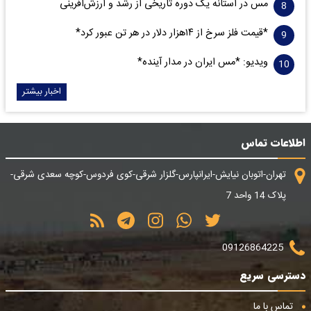
مس در آستانه یک دوره تاریخی از رشد و ارزش‌آفرینی
*قیمت فلز سرخ از ۱۴هزار دلار در هر تن عبور کرد*
ویدیو: *مس ایران در مدار آینده*
اخبار بیشتر
اطلاعات تماس
تهران-اتوبان نیایش-ایرانپارس-گلزار شرقی-کوی فردوس-کوچه سعدی شرقی-
پلاک 14 واحد 7
09126864225
دسترسی سریع
تماس با ما