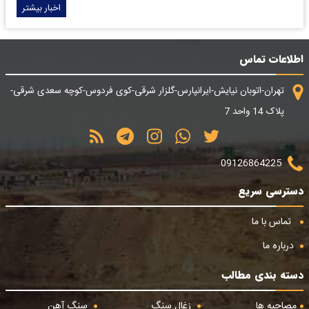
اخبار بیشتر
اطلاعات تماس
تهران-اتوبان نیایش-ایرانپارس-گلزار شرقی-کوی فردوس-کوچه سعدی شرقی-
پلاک 14 واحد 7
09126864225
دسترسی سریع
تماس با ما
درباره ما
دسته بندی مطالب
مصاحبه ها
زغال سنگ
سنگ آهن