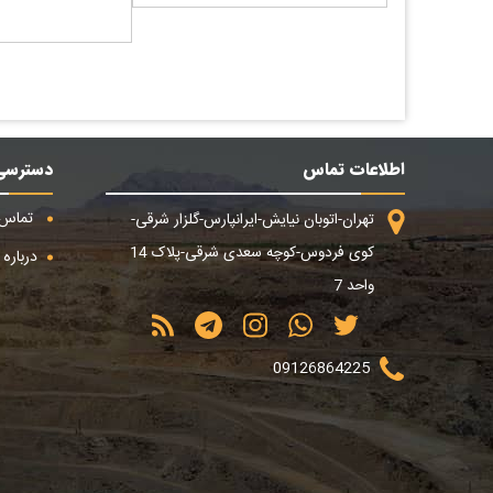
اطلاعات تماس
دسترسی
تماس ب
تهران-اتوبان نیایش-ایرانپارس-گلزار شرقی-
کوی فردوس-کوچه سعدی شرقی-پلاک 14
درباره م
واحد 7
09126864225