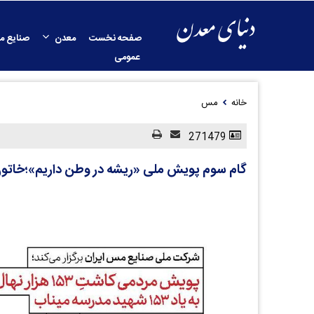
صفحه نخست
معدن
صنایع م
عمومی
خانه
مس
271479
گام سوم پویش ملی «ریشه در وطن داریم»؛خاتون‌